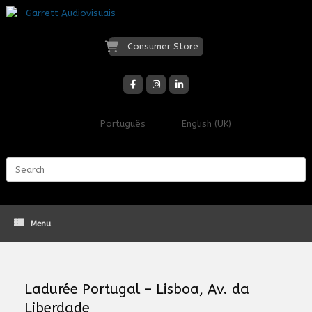
Skip
to
content
Consumer Store
Português
English (UK)
Search
for:
Menu
Ladurée Portugal – Lisboa, Av. da
Liberdade