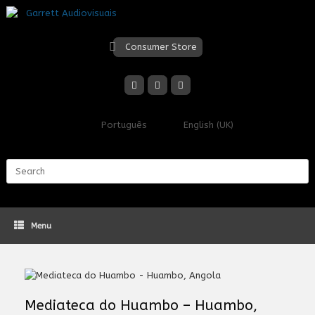
Skip
to
content
Consumer Store
Português
English (UK)
Search
for:
Menu
Mediateca do Huambo – Huambo,