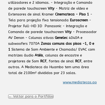
utilizadores e 2 idiomas. - Integração e Comando
de parede touchscreen
Vity
- Matriz de vídeo e
Extensores de sinal Kramer
Cinemateca - Piso 1
-
Tela para projeção fixa tensionada
Euroscreen
-
Projetor Full-HD 3D Panasonic - Integração e
Comando de parede touchscreen
Vity
- Processador
AV Denon - Colunas ativas
Genelec
4040A e
subwoofers 7070A
Zonas comuns dos pisos -1, 0 e
1
Sistema de Som Ambiente e Chamada/ EVAC com
matrizes áudio
Atëis
, colunas de encastre e
projetores de Som
RCF
, fontes de sinal
RCF
, entre
outros. A Mediateca do Huambo tem uma área
total de 2100m² divididos por 23 salas.
www.mediatecas.ao
← Voltar para o Portfólio